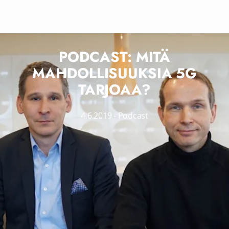
PODCAST: MITÄ
MAHDOLLISUUKSIA 5G
TARJOAA?
4.6.2019
-
Podcast