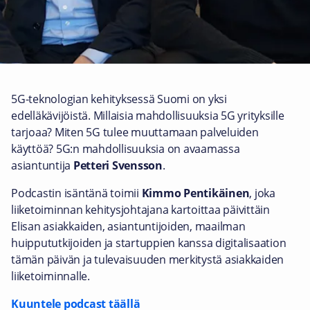
5G-teknologian kehityksessä Suomi on yksi
edelläkävijöistä. Millaisia mahdollisuuksia 5G yrityksille
tarjoaa? Miten 5G tulee muuttamaan palveluiden
käyttöä? 5G:n mahdollisuuksia on avaamassa
asiantuntija
Petteri Svensson
.
Podcastin isäntänä toimii
Kimmo Pentikäinen
, joka
liiketoiminnan kehitysjohtajana kartoittaa päivittäin
Elisan asiakkaiden, asiantuntijoiden, maailman
huippututkijoiden ja startuppien kanssa digitalisaation
tämän päivän ja tulevaisuuden merkitystä asiakkaiden
liiketoiminnalle.
Kuuntele podcast täällä