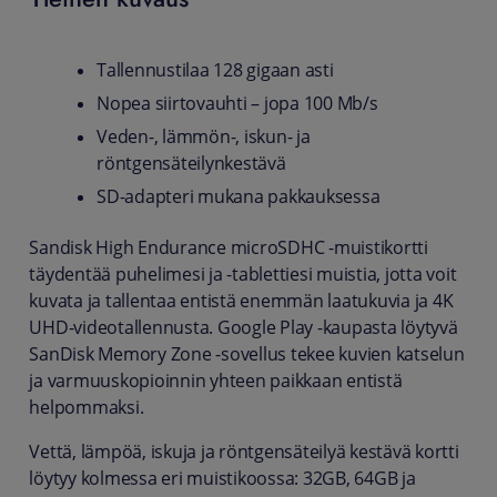
Tallennustilaa 128 gigaan asti
Nopea siirtovauhti – jopa 100 Mb/s
Veden-, lämmön-, iskun- ja
röntgensäteilynkestävä
SD-adapteri mukana pakkauksessa
Sandisk High Endurance microSDHC -muistikortti
täydentää puhelimesi ja -tablettiesi muistia, jotta voit
kuvata ja tallentaa entistä enemmän laatukuvia ja 4K
UHD-videotallennusta. Google Play -kaupasta löytyvä
SanDisk Memory Zone -sovellus tekee kuvien katselun
ja varmuuskopioinnin yhteen paikkaan entistä
helpommaksi.
Vettä, lämpöä, iskuja ja röntgensäteilyä kestävä kortti
löytyy kolmessa eri muistikoossa: 32GB, 64GB ja