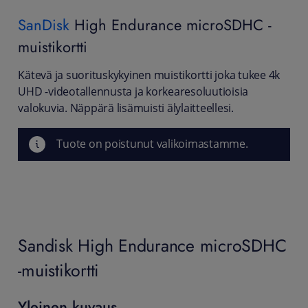
SanDisk
High Endurance microSDHC -
muistikortti
Kätevä ja suorituskykyinen muistikortti joka tukee 4k
UHD -videotallennusta ja korkearesoluutioisia
valokuvia. Näppärä lisämuisti älylaitteellesi.
Tuote on poistunut valikoimastamme.
Sandisk High Endurance microSDHC
-muistikortti
Yleinen kuvaus