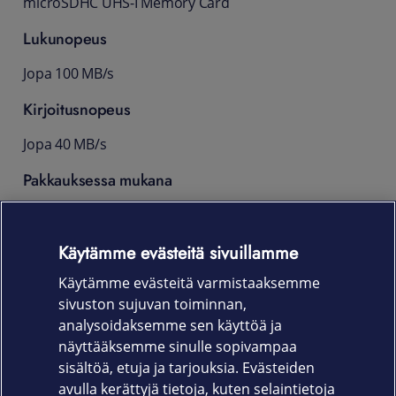
microSDHC UHS-I Memory Card
Lukunopeus
Jopa 100 MB/s
Kirjoitusnopeus
Jopa 40 MB/s
Pakkauksessa mukana
Muistikortti ja SD-adapteri
Muuta
Käytämme evästeitä sivuillamme
Käytämme evästeitä varmistaaksemme
Nopeusluokka: Video Class V30 / UHS-I U3 / Class10
sivuston sujuvan toiminnan,
Vähimmäiskäyttölämpötila: -25 °C
analysoidaksemme sen käyttöä ja
näyttääksemme sinulle sopivampaa
Enimmäiskäyttölämpötila: 85 °C
sisältöä, etuja ja tarjouksia. Evästeiden
avulla kerättyjä tietoja, kuten selaintietoja