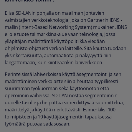
Elisa SD-LANin pohjalla on maailman johtavien
valmistajien verkkoteknologia, joka on Gartnerin IBNS -
mallin (Intent-Based Networking System) mukainen. IBNS
ei ole tuote tai markkina-alue vaan teknologia, jossa
ylläpitäjän määrittämä käyttöpolitiikka viedään
ohjelmisto-ohjatusti verkon laitteille. Sitä kautta tuodaan
yksinkertaisuutta, automaatiota ja näkyvyyttä niin
langattomaan, kuin kiinteäänkin lähiverkkoon.
Perinteisissä lähiverkoissa käyttäjäsegmentointi ja sen
määrittäminen verkkolaitteisiin aiheuttaa tyypillisesti
suurimman työkuorman sekä käyttöönoton että
operoinnin vaiheissa. SD-LAN nostaa segmentoinnin
uudelle tasolle ja helpottaa siihen liittyvää suunnittelua,
määrittelyä ja käyttöä merkittävästi. Esimerkiksi 100
toimipisteen ja 10 käyttäjäsegmentin tapauksessa
työmäärä putoaa sadasosaan.