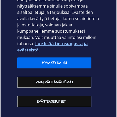
0800 04411
näyttääksemme sinulle sopivampaa
sisältöä, etuja ja tarjouksia. Evästeiden
Ma-Pe 8-16 | Maksuton numero
avulla kerättyjä tietoja, kuten selaintietoja
ja ostotietoja, voidaan jakaa
kumppaneillemme suostumuksesi
mukaan. Voit muuttaa valintojasi milloin
tahansa.
Lue lisää tietosuojasta ja
Elisa.fi
evästeistä.
Elisa Oyj
HYVÄKSY KAIKKI
Elisan myymälät
VAIN VÄLTTÄMÄTTÖMÄT
Yhteystiedot
EVÄSTEASETUKSET
Käyttöehdot
Sopimusehdot
Tietosuojakäytäntö
Evästeasetukset