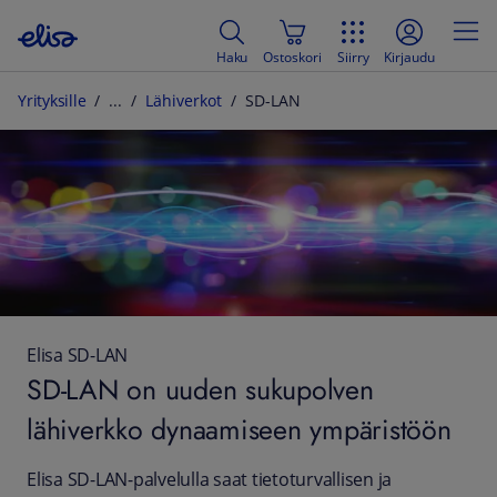
Haku
Ostoskori
Siirry
Kirjaudu
Yrityksille
Lähiverkot
SD-LAN
Elisa SD-LAN
SD-LAN on uuden sukupolven
lähiverkko dynaamiseen ympäristöön
Elisa SD-LAN-palvelulla saat tietoturvallisen ja