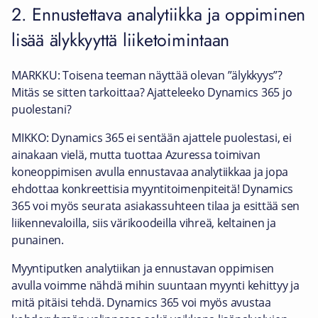
2. Ennustettava analytiikka ja oppiminen
lisää älykkyyttä liiketoimintaan
MARKKU: Toisena teeman näyttää olevan ”älykkyys”?
Mitäs se sitten tarkoittaa? Ajatteleeko Dynamics 365 jo
puolestani?
MIKKO: Dynamics 365 ei sentään ajattele puolestasi, ei
ainakaan vielä, mutta tuottaa Azuressa toimivan
koneoppimisen avulla ennustavaa analytiikkaa ja jopa
ehdottaa konkreettisia myyntitoimenpiteitä! Dynamics
365 voi myös seurata asiakassuhteen tilaa ja esittää sen
liikennevaloilla, siis värikoodeilla vihreä, keltainen ja
punainen.
Myyntiputken analytiikan ja ennustavan oppimisen
avulla voimme nähdä mihin suuntaan myynti kehittyy ja
mitä pitäisi tehdä. Dynamics 365 voi myös avustaa