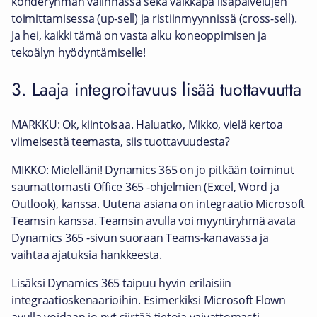
kohderyhmän valinnassa sekä vaikkapa lisäpalvelujen
toimittamisessa (up-sell) ja ristiinmyynnissä (cross-sell).
Ja hei, kaikki tämä on vasta alku koneoppimisen ja
tekoälyn hyödyntämiselle!
3. Laaja integroitavuus lisää tuottavuutta
MARKKU: Ok, kiintoisaa. Haluatko, Mikko, vielä kertoa
viimeisestä teemasta, siis tuottavuudesta?
MIKKO: Mielelläni! Dynamics 365 on jo pitkään toiminut
saumattomasti Office 365 -ohjelmien (Excel, Word ja
Outlook), kanssa. Uutena asiana on integraatio Microsoft
Teamsin kanssa. Teamsin avulla voi myyntiryhmä avata
Dynamics 365 -sivun suoraan Teams-kanavassa ja
vaihtaa ajatuksia hankkeesta.
Lisäksi Dynamics 365 taipuu hyvin erilaisiin
integraatioskenaarioihin. Esimerkiksi Microsoft Flown