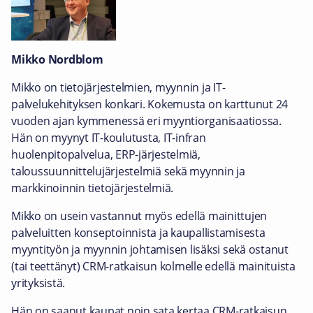
Mikko Nordblom
Mikko on tietojärjestelmien, myynnin ja IT-
palvelukehityksen konkari. Kokemusta on karttunut 24
vuoden ajan kymmenessä eri myyntiorganisaatiossa.
Hän on myynyt IT-koulutusta, IT-infran
huolenpitopalvelua, ERP-järjestelmiä,
taloussuunnittelujärjestelmiä sekä myynnin ja
markkinoinnin tietojärjestelmiä.
Mikko on usein vastannut myös edellä mainittujen
palveluitten konseptoinnista ja kaupallistamisesta
myyntityön ja myynnin johtamisen lisäksi sekä ostanut
(tai teettänyt) CRM-ratkaisun kolmelle edellä mainituista
yrityksistä.
Hän on saanut kaupat noin sata kertaa CRM-ratkaisun