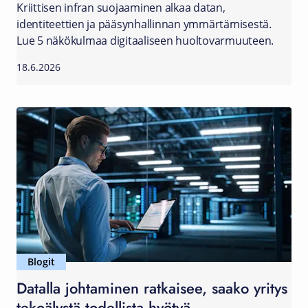
Kriittisen infran suojaaminen alkaa datan,
identiteettien ja pääsynhallinnan ymmärtämisestä.
Lue 5 näkökulmaa digitaaliseen huoltovarmuuteen.
18.6.2026
Blogit
Datalla johtaminen ratkaisee, saako yritys
tekoälystä todellista hyötyä