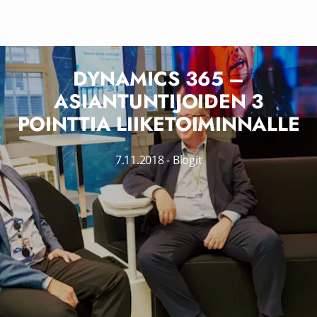
DYNAMICS 365 –
ASIANTUNTIJOIDEN 3
POINTTIA LIIKETOIMINNALLE
7.11.2018
-
Blogit