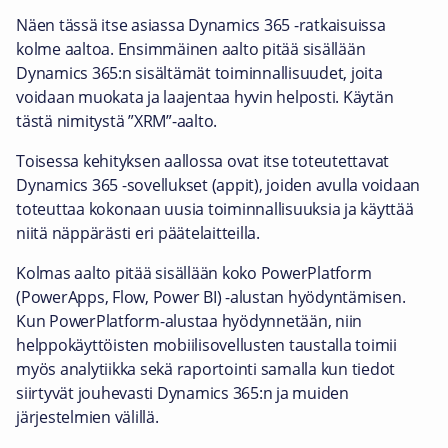
Näen tässä itse asiassa Dynamics 365 -ratkaisuissa
kolme aaltoa. Ensimmäinen aalto pitää sisällään
Dynamics 365:n sisältämät toiminnallisuudet, joita
voidaan muokata ja laajentaa hyvin helposti. Käytän
tästä nimitystä ”XRM”-aalto.
Toisessa kehityksen aallossa ovat itse toteutettavat
Dynamics 365 -sovellukset (appit), joiden avulla voidaan
toteuttaa kokonaan uusia toiminnallisuuksia ja käyttää
niitä näppärästi eri päätelaitteilla.
Kolmas aalto pitää sisällään koko PowerPlatform
(PowerApps, Flow, Power BI) -alustan hyödyntämisen.
Kun PowerPlatform-alustaa hyödynnetään, niin
helppokäyttöisten mobiilisovellusten taustalla toimii
myös analytiikka sekä raportointi samalla kun tiedot
siirtyvät jouhevasti Dynamics 365:n ja muiden
järjestelmien välillä.