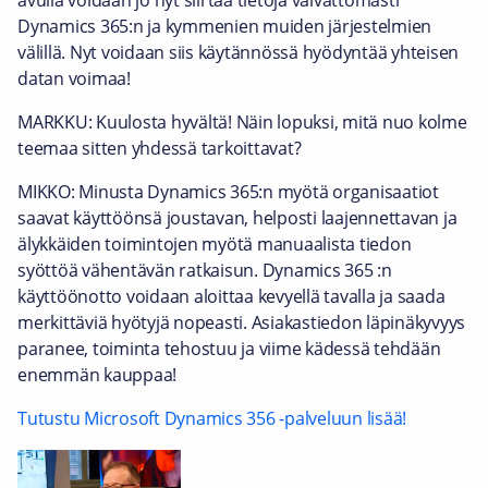
avulla voidaan jo nyt siirtää tietoja vaivattomasti
Dynamics 365:n ja kymmenien muiden järjestelmien
välillä. Nyt voidaan siis käytännössä hyödyntää yhteisen
datan voimaa!
MARKKU: Kuulosta hyvältä! Näin lopuksi, mitä nuo kolme
teemaa sitten yhdessä tarkoittavat?
MIKKO: Minusta Dynamics 365:n myötä organisaatiot
saavat käyttöönsä joustavan, helposti laajennettavan ja
älykkäiden toimintojen myötä manuaalista tiedon
syöttöä vähentävän ratkaisun. Dynamics 365 :n
käyttöönotto voidaan aloittaa kevyellä tavalla ja saada
merkittäviä hyötyjä nopeasti. Asiakastiedon läpinäkyvyys
paranee, toiminta tehostuu ja viime kädessä tehdään
enemmän kauppaa!
Tutustu Microsoft Dynamics 356 -palveluun lisää!