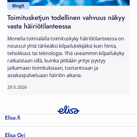
Blogit
Toimitusketjun todellinen vahvuus näkyy
vasta häiriötilanteessa
Monella toimialalla toimituskyky häiriötilanteessa on
noussut yhtä tärkeäksi kilpailutekijäksi kuin hinta,
tehokkuus tai teknologia. Yhä useammin kilpailukyky
ratkaistaan sillä, kuinka pitkään yritys pystyy
jatkamaan toimituksiaan, tuotantoaan ja
asiakaspalveluaan häiriön aikana.
29.5.2026
Elisa.fi
Elisa Oyj