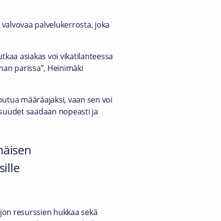
a valvovaa palvelukerrosta, joka
tkaa asiakas voi vikatilanteessa
lman parissa”, Heinimäki
itoutua määräajaksi, vaan sen voi
isuudet saadaan nopeasti ja
mäisen
ille
jon resurssien hukkaa sekä