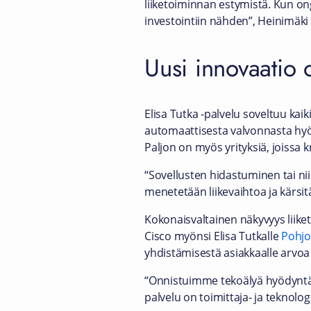
liiketoiminnan estymistä. Kun on
investointiin nähden”, Heinimäki
Uusi innovaatio o
Elisa Tutka -palvelu soveltuu kaiki
automaattisesta valvonnasta hyöt
Paljon on myös yrityksiä, joissa 
“Sovellusten hidastuminen tai ni
menetetään liikevaihtoa ja kärsi
Kokonaisvaltainen näkyvyys liiket
Cisco myönsi Elisa Tutkalle
Pohjo
yhdistämisestä asiakkaalle arvoa
“Onnistuimme tekoälyä hyödyntä
palvelu on toimittaja- ja teknolo