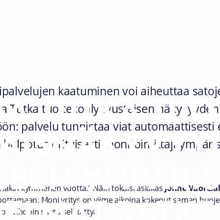
digipalvelujen kaatuminen voi aiheuttaa sat
SA TUTKA TUO
lisa Tutka tuo tekoälyavusteisen näkyvyyden
öön: palvelu tunnistaa viat automaattisesti
AISNÄKYVYY
 helpotus erityisesti monitoimittajaympäris
ISEEN YMPÄRI
 ainakin kymmenen vuotta.” Näin tokaisi asiakas
Jonne Vuorelal
ELMAT RATKE
pottamaan. Moni yritys on viime aikoina kokenut saman huoj
on vihdoin saatu selätettyä.