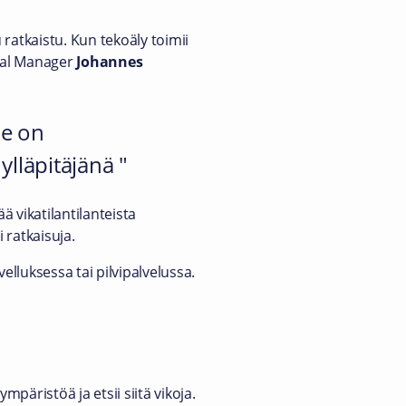
ratkaistu. Kun tekoäly toimii
cial Manager
Johannes
Se on
 ylläpitäjänä
ä vikatilantilanteista
 ratkaisuja.
elluksessa tai pilvipalvelussa.
mpäristöä ja etsii siitä vikoja.