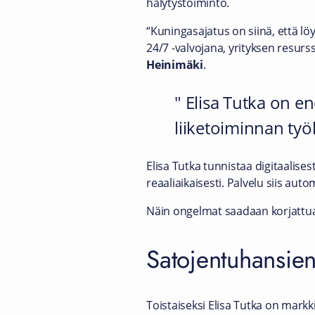
hälytystoiminto.
“Kuningasajatus on siinä, että lö
24/7 -valvojana, yrityksen resur
Heinimäki
.
Elisa Tutka on 
liiketoiminnan työk
Elisa Tutka tunnistaa digitaalises
reaaliaikaisesti. Palvelu siis aut
Näin ongelmat saadaan korjattua ri
Satojentuhansien 
Toistaiseksi Elisa Tutka on markki