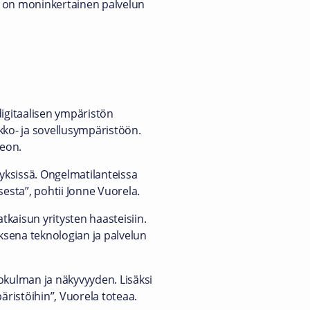
ö on moninkertainen palvelun
i digitaalisen ympäristön
kko- ja sovellusympäristöön.
teon.
yksissä. Ongelmatilanteissa
esta”, pohtii Jonne Vuorela.
tkaisun yritysten haasteisiin.
sena teknologian ja palvelun
kulman ja näkyvyyden. Lisäksi
äristöihin”, Vuorela toteaa.