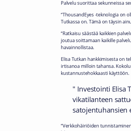
Palvelu suorittaa sekunneissa se
“ThousandEyes -teknologia on ollu
Tutkassa on. Tämä on täysin ainu
“Ratkaisu säästää kaikkien palvel
joutua soittamaan kaikille palvel
havainnollistaa.
Elisa Tutkan hankkimisesta on teh
irtisanoa milloin tahansa. Koko
kustannustehokkaasti käyttöön.
Investointi Elis
vikatilanteen sattu
satojentuhansien 
“Verkkohäiriöiden tunnistaminen