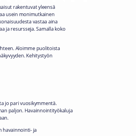
tkaisut rakentuvat yleensä
alkaa usein monimutkainen
kokonaisuudesta vastaa aina
kaa ja resursseja. Samalla koko
yhteen. Aloimme puolitoista
näkyvyyden. Kehitystyön
ita jo pari vuosikymmentä.
an paljon. Havainnointityökaluja
aan.
 havainnointi- ja