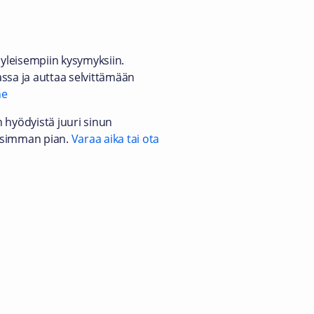
yleisempiin kysymyksiin.
assa ja auttaa selvittämään
ne
n hyödyistä juuri sinun
lisimman pian.
Varaa aika tai ota