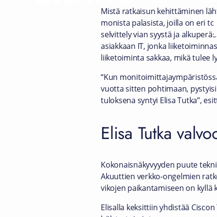
Mistä ratkaisun kehittäminen läht
monista palasista, joilla on eri
selvittely vian syystä ja alkuper
asiakkaan IT, jonka liiketoiminna
liiketoiminta sakkaa, mikä tulee ly
“Kun monitoimittajaympäristössä
vuotta sitten pohtimaan, pysty
tuloksena syntyi Elisa Tutka”, es
Elisa Tutka valvoo
Kokonaisnäkyvyyden puute teknisi
Akuuttien verkko-ongelmien ratk
vikojen paikantamiseen on kyllä 
Elisalla keksittiin yhdistää Cisc