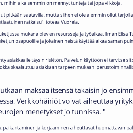
n, mihin aikaisemmin on mennyt tunteja tai jopa viikkoja.
t pitkään saatavilla, mutta siihen ei ole aiemmin ollut tarjoll
tlaatuinen ratkaisu”, toteaa Vuorela.
uketjussa mukana olevien resursseja ja työaikaa. Ilman Elisa Tu
uketjun osapuolille ja jokainen heistä käyttää aikaa saman pu
ty asiakkaalle täysin riskitön. Palvelun käyttöön ei tarvitse s
luokka skaalautuu asiakkaan tarpeen mukaan: perustoiminnall
a Tutkaan maksaa itsensä takaisin jo ensim
essa. Verkkohäiriöt voivat aiheuttaa yrityks
eurojen menetykset jo tunnissa.
, paikantaminen ja korjaaminen aiheuttavat huomattavan pal