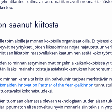
gelmatilanteet ratkeavat automatiikan avulla nopeasti, sääst
 kertoo.
n saanut kiitosta
lle toimialoille ja monen kokoisille organisaatioille. Erityisest
yvät ne yritykset, joiden liiketoiminta nojaa hajautettuun ver
kriittisen liiketoimintasovelluksen kaatuminen estää koko työn
iden toiminnan estyminen ovat ongelmia kaikenkokoisissa yrit
tään lisäksi mainehaitoista ja asiakaskokemuksen huonontumis
oiminnan kannalta kriittisiin palveluihin tarjoaa merkittävän ra
ismaiden Innovation Partner of the Year -palkinnon
tunnustuk
 tuottavaksi kokonaisuudeksi.
en tuomaan olemassa olevaan teknologiaan uudenlaisen tulo
giariippumaton eli se soveltuu hyvin monenlaisiin teknisiin ymp