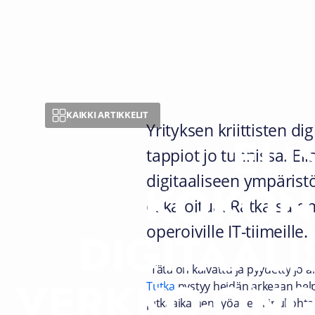
KAIKKI ARTIKKELIT
Yrityksen kriittisten 
ELI
tappiot jo tunnissa. E
digitaaliseen ympärist
KOKON
eskaloitua. Ratkaisu on
operoiville IT-tiimeille.
DIGITAAL
“Tätä on kaivattu ja pyydetty jo
VERKKO-ONG
Tutka
pystyy heidän arkeaan hel
pitkäaikainen työarjen kipukohta 