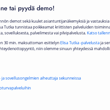
nne tai pyydä demo!
nnön demot sekä kuulet asiantuntijanäkemyksiä ja vastauksia 
sa Tutka tunnistaa poikkeamat kriittisten palveluiden toiminn
a, sovelluksesta, palvelimesta vai pilvipalvelusta.
Katso tallen
en 30 min. maksuttoman esittelyn
Elisa Tutka -palvelusta
ja se
lle yhteydenottopyyntö, niin olemme sinuun yhteydessä mahdol
 ja sovellusongelmien aiheuttaja sekunneissa
toturvapalveluihin