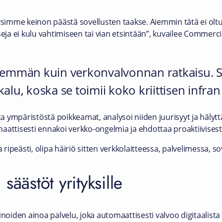
ysimme keinon päästä sovellusten taakse. Aiemmin tätä ei oltu 
sseja ei kulu vahtimiseen tai vian etsintään”, kuvailee Commer
enemmän kuin verkonvalvonnan ratkaisu. 
alu, koska se toimii koko kriittisen infran
ta ympäristöstä poikkeamat, analysoi niiden juurisyyt ja hälyttä
omaattisesti ennakoi verkko-ongelmia ja ehdottaa proaktiivisesti
peästi, olipa häiriö sitten verkkolaitteessa, palvelimessa, sov
säästöt yrityksille
noiden ainoa palvelu, joka automaattisesti valvoo digitaalista y