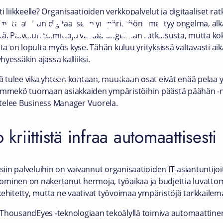
PIKAISESTI
i liikkeelle? Organisaatioiden verkkopalvelut ja digitaaliset ra
 toimittajat. Kun digitaaliseen ympäristöön ilmestyy ongelma, 
ästä. Palvelun toimittaja vastaa ongelman ratkaisusta, mutta 
sta on lopulta myös kyse. Tähän kuluu yrityksissä valtavasti ai
hyessäkin ajassa kalliiksi.
11.2.2026
-
Tuote-esittely
 tulee vika yhteen kohtaan, muutkaan osat eivät enää pelaa 
isimmekö tuomaan asiakkaiden ympäristöihin päästä päähän -
ittelee Business Manager Vuorela.
 kriittistä infraa automaattisesti
in palveluihin on vaivannut organisaatioiden IT-asiantuntijo
ominen on nakertanut hermoja, työaikaa ja budjettia luvattom
kehitetty, mutta ne vaativat työvoimaa ympäristöjä tarkkailem
on ThousandEyes -teknologiaan tekoälyllä toimiva automaattinen