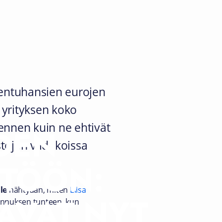
ojentuhansien eurojen
 yrityksen koko
 ennen kuin ne ehtivät
DEN
töjen viidakoissa
STÖÖN:
le
nähtyään, miten
Elisa
AVAT NYT
ennuksen tunteen, kun