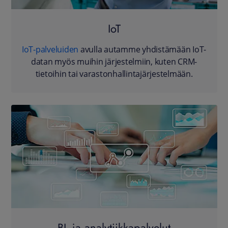
IoT
IoT-palveluiden
avulla autamme yhdistämään IoT-
datan myös muihin järjestelmiin, kuten CRM-
tietoihin tai varastonhallintajärjestelmään.
BI- ja analytiikkapalvelut