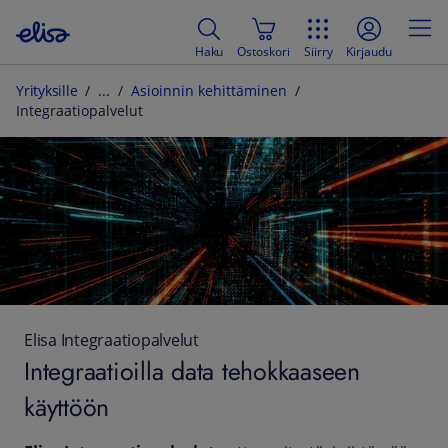
Haku
Ostoskori
Siirry
Kirjaudu
Yrityksille
Asioinnin kehittäminen
Integraatiopalvelut
Elisa Integraatiopalvelut
Integraatioilla data tehokkaaseen
käyttöön