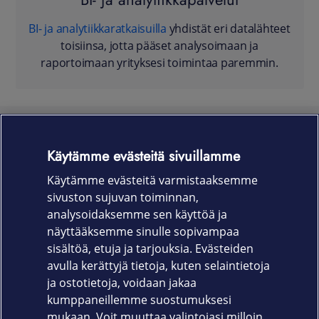
BI- ja analytiikkaratkaisuilla
yhdistät eri datalähteet
toisiinsa, jotta pääset analysoimaan ja
raportoimaan yrityksesi toimintaa paremmin.
Käytämme evästeitä sivuillamme
Käytämme evästeitä varmistaaksemme
Myyntipalvelu
sivuston sujuvan toiminnan,
analysoidaksemme sen käyttöä ja
0800 04411
näyttääksemme sinulle sopivampaa
sisältöä, etuja ja tarjouksia. Evästeiden
Ma-Pe 8-16 | Maksuton numero
avulla kerättyjä tietoja, kuten selaintietoja
ja ostotietoja, voidaan jakaa
kumppaneillemme suostumuksesi
mukaan. Voit muuttaa valintojasi milloin