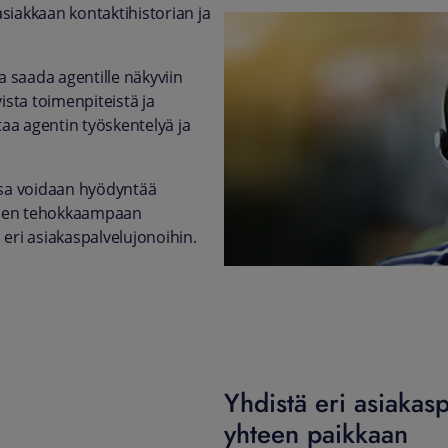
asiakkaan kontaktihistorian ja
 saada agentille näkyviin
sta toimenpiteistä ja
aa agentin työskentelyä ja
ussa voidaan hyödyntää
ojen tehokkaampaan
 eri asiakaspalvelujonoihin.
Yhdistä eri asiakas
yhteen paikkaan