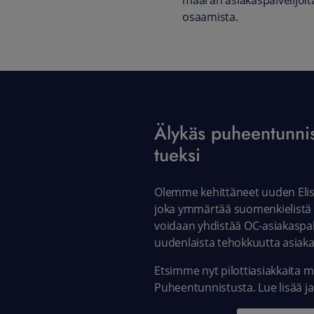
määrän asiakaspalvelijoita,
osaamista.
Älykäs puheentunnis
tueksi
Olemme kehittäneet uuden Elis
joka ymmärtää suomenkielistä p
voidaan yhdistää OC-asiakaspal
uudenlaista tehokkuutta asiak
Etsimme nyt pilottiasiakkaita 
Puheentunnistusta. Lue lisää ja