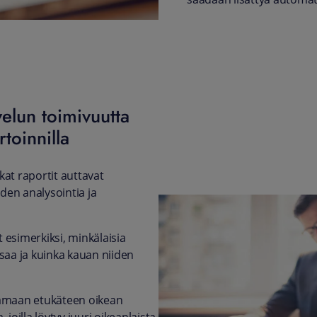
velun toimivuutta
rtoinnilla
rkat raportit auttavat
den analysointia ja
 esimerkiksi, minkälaisia
 saa ja kuinka kauan niiden
aamaan etukäteen oikean