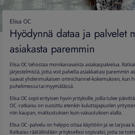
Elisa OC
Hyödynnä dataa ja palvelet 
asiakasta paremmin
Elisa OC tehostaa monikanavaista asiakaspalvelua. Ratkai
järjestelmistä, jotta voit palvella asiakkaitasi paremmin a
saavat yhdenmukaisen omnichannel-kokemuksen, kun he k
puhelimessa tai myymälässä.
Elisa OC sopii erityisen hyvin yrityksille, joilla tulee päivit
OC -ratkaisu on suosittu etenkin kuluttajapuolen yritys
niin kaupan, matkustuksen kuin vakuutuksen alalla.
Elisa OC -palvelu on helppo ottaa käyttöön ja se tarjoaa ka
Ratkaisu räätälöidään yrityksellesi sopivaksi, jotta se t