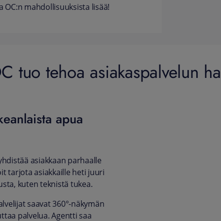
a OC:n mahdollisuuksista lisää!
OC tuo tehoa asiakaspalvelun hal
ikeanlaista apua
yhdistää asiakkaan parhaalle
it tarjota asiakkaille heti juuri
sta, kuten teknistä tukea.
palvelijat saavat 360°-näkymän
taa palvelua. Agentti saa