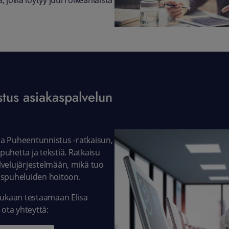
 joilla löytyy juuri oikeanlaista
tus asiakaspalvelun
a Puheentunnistus -ratkaisun,
uhetta ja tekstiä. Ratkaisu
velujärjestelmään, mikä tuo
aspuheluiden hoitoon.
mukaan testaamaan Elisa
 ota yhteyttä: