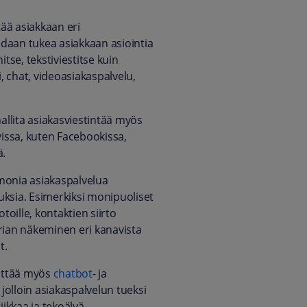
ää asiakkaan eri
voidaan tukea asiakkaan asiointia
tse, tekstiviestitse kuin
, chat, videoasiakaspalvelu,
 hallita asiakasviestintää myös
issa, kuten Facebookissa,
ä.
 monia asiakaspalvelua
uksia. Esimerkiksi monipuoliset
oille, kontaktien siirto
orian näkeminen eri kanavista
t.
iittää myös
chatbot
- ja
jolloin asiakaspalvelun tueksi
ikkaa ja tekoälyä.