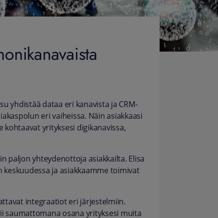
monikanavaista
su yhdistää dataa eri kanavista ja CRM-
siakaspolun eri vaiheissa. Näin asiakkaasi
ohtaavat yrityksesi digikanavissa,
täin paljon yhteydenottoja asiakkailta. Elisa
ten keskuudessa ja asiakkaamme toimivat
ttavat integraatiot eri järjestelmiin.
oimii saumattomana osana yrityksesi muita