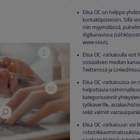
Elisa OC on helppo yhdist
kontaktipisteisiin. Sillä 
niin myymälässä, puhelimi
digikanavissa (sähköposti
www-sivut).
Elisa OC -ratkaisulla voit
sosiaalisen median kanav
Twitterissä ja LinkedIniss
Elisa OC -ratkaisussa on
helpottavia toiminnallisu
kategorisoinnit yhteydenot
työkaverille, asiakashist
sekä valmiit vastauspanki
Elisa OC -ratkaisuun voi l
robotiikkaominaisuuksia, 
saadaan lisättyä automati