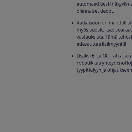
automaattisesti näkyviin 
olennaiset tiedot.
Ratkaisuun on mahdollista
myös suositukset seuraavi
vastauksista. Tämä tehost
edesauttaa lisämyyntiä.
Lisäksi Elisa OC -ratkais
robotiikkaa yhteydenott
tyypittelyyn ja ohjaukseen