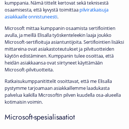
kumppania. Nämä tittelit kertovat sekä teknisestä
osaamisesta, että kyvystä toimittaa
pilviratkaisuja
asiakkaalle onnistuneesti
.
Microsoft mittaa kumppanin osaamista sertifiointien
avulla, ja meillä Elisalla työskenteleekin laaja joukko
Microsoft-sertifioituja asiantuntijoita. Sertifiointien lisäksi
mittareina ovat asiakastoteutukset ja pilvituotteiden
käytön edistäminen. Kumppanin tulee osoittaa, että
heidän asiakkaansa ovat siirtyneet käyttämään
Microsoft-pilvituotteita.
Ratkaisukumppanitittelit osoittavat, että me Elisalla
pystymme tarjoamaan asiakkaillemme laadukasta
palvelua kaikilla Microsoftin pilven kuudella osa-alueella
kotimaisin voimin.
Microsoft-spesialisaatiot