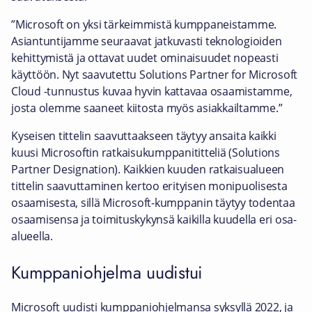
”Microsoft on yksi tärkeimmistä kumppaneistamme.
Asiantuntijamme seuraavat jatkuvasti teknologioiden
kehittymistä ja ottavat uudet ominaisuudet nopeasti
käyttöön. Nyt saavutettu Solutions Partner for Microsoft
Cloud -tunnustus kuvaa hyvin kattavaa osaamistamme,
josta olemme saaneet kiitosta myös asiakkailtamme.”
Kyseisen tittelin saavuttaakseen täytyy ansaita kaikki
kuusi Microsoftin ratkaisukumppanititteliä (Solutions
Partner Designation). Kaikkien kuuden ratkaisualueen
tittelin saavuttaminen kertoo erityisen monipuolisesta
osaamisesta, sillä Microsoft-kumppanin täytyy todentaa
osaamisensa ja toimituskykynsä kaikilla kuudella eri osa-
alueella.
Kumppaniohjelma uudistui
Microsoft uudisti kumppaniohjelmansa syksyllä 2022, ja