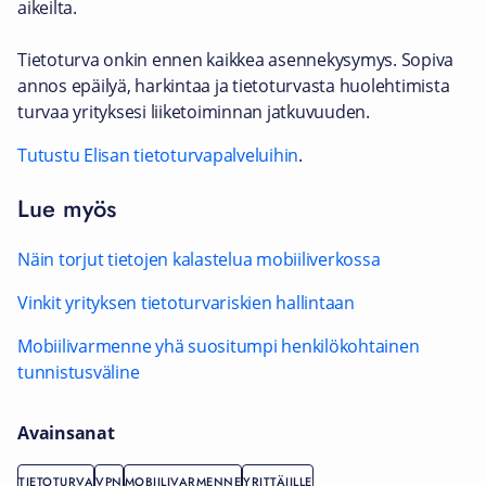
aikeilta.
Tietoturva onkin ennen kaikkea asennekysymys. Sopiva
annos epäilyä, harkintaa ja tietoturvasta huolehtimista
turvaa yrityksesi liiketoiminnan jatkuvuuden.
Tutustu Elisan tietoturvapalveluihin
.
Lue myös
Näin torjut tietojen kalastelua mobiiliverkossa
Vinkit yrityksen tietoturvariskien hallintaan
Mobiilivarmenne yhä suositumpi henkilökohtainen
tunnistusväline
Avainsanat
TIETOTURVA
VPN
MOBIILIVARMENNE
YRITTÄJILLE