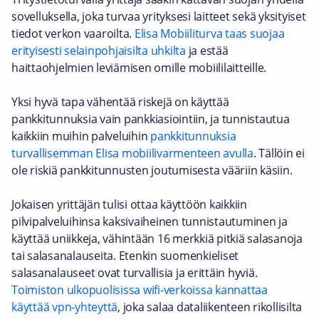
sovelluksella, joka turvaa yrityksesi laitteet sekä yksityiset
tiedot verkon vaaroilta.
Elisa Mobiiliturva taas suojaa
erityisesti selainpohjaisilta uhkilta
ja estää
haittaohjelmien leviämisen omille mobiililaitteille.
Yksi hyvä tapa vähentää riskejä on käyttää
pankkitunnuksia vain pankkiasiointiin, ja tunnistautua
kaikkiin muihin palveluihin
pankkitunnuksia
turvallisemman Elisa mobiilivarmenteen avulla
. Tällöin ei
ole riskiä pankkitunnusten joutumisesta vääriin käsiin.
Jokaisen yrittäjän tulisi ottaa käyttöön kaikkiin
pilvipalveluihinsa kaksivaiheinen tunnistautuminen ja
käyttää uniikkeja, vähintään 16 merkkiä pitkiä salasanoja
tai salasanalauseita. Etenkin suomenkieliset
salasanalauseet ovat turvallisia ja erittäin hyviä.
Toimiston ulkopuolisissa wifi-verkoissa kannattaa
käyttää vpn-yhteyttä
, joka salaa dataliikenteen rikollisilta