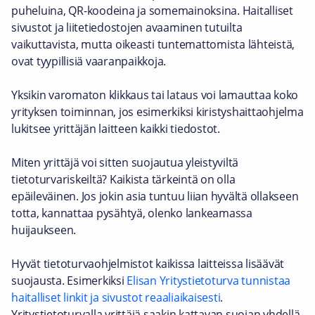
puheluina, QR-koodeina ja somemainoksina. Haitalliset
sivustot ja liitetiedostojen avaaminen tutuilta
vaikuttavista, mutta oikeasti tuntemattomista lähteistä,
ovat tyypillisiä vaaranpaikkoja.
Yksikin varomaton klikkaus tai lataus voi lamauttaa koko
yrityksen toiminnan, jos esimerkiksi kiristyshaittaohjelma
lukitsee yrittäjän laitteen kaikki tiedostot.
Miten yrittäjä voi sitten suojautua yleistyviltä
tietoturvariskeiltä? Kaikista tärkeintä on olla
epäileväinen. Jos jokin asia tuntuu liian hyvältä ollakseen
totta, kannattaa pysähtyä, olenko lankeamassa
huijaukseen.
Hyvät tietoturvaohjelmistot kaikissa laitteissa lisäävät
suojausta. Esimerkiksi
Elisan Yritystietoturva tunnistaa
haitalliset linkit ja sivustot reaaliaikaisesti
.
Yritystietoturvalla yrittäjä saakin kattavan suojan yhdellä