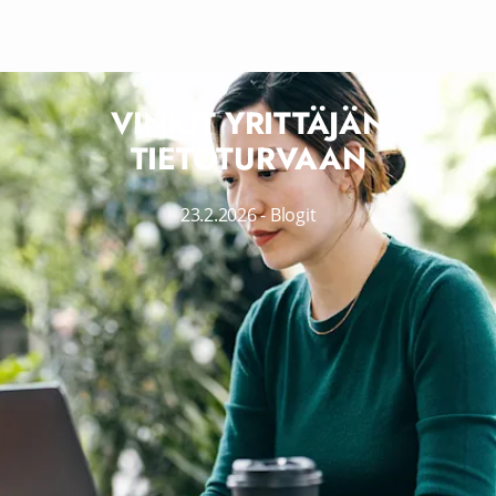
VINKIT YRITTÄJÄN
TIETOTURVAAN
23.2.2026
-
Blogit