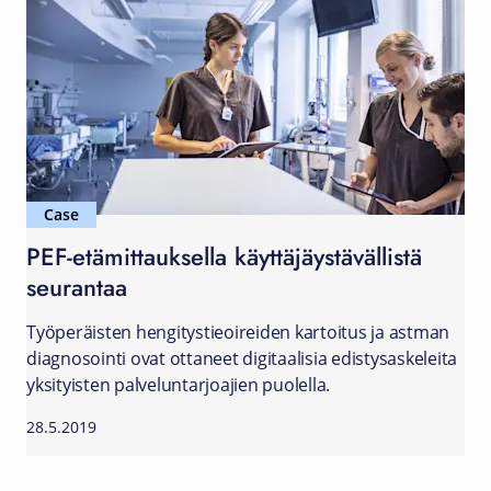
Case
PEF-etämittauksella käyttäjäystävällistä
seurantaa
Työperäisten hengitystieoireiden kartoitus ja astman
diagnosointi ovat ottaneet digitaalisia edistysaskeleita
yksityisten palveluntarjoajien puolella.
28.5.2019