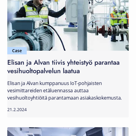
Case
Elisan ja Alvan tiivis yhteistyö parantaa
vesihuoltopalvelun laatua
Elisan ja Alvan kumppanuus IoT-pohjaisten
vesimittareiden etäluennassa auttaa
vesihuoltoyhtiöitä parantamaan asiakaskokemusta.
21.2.2024