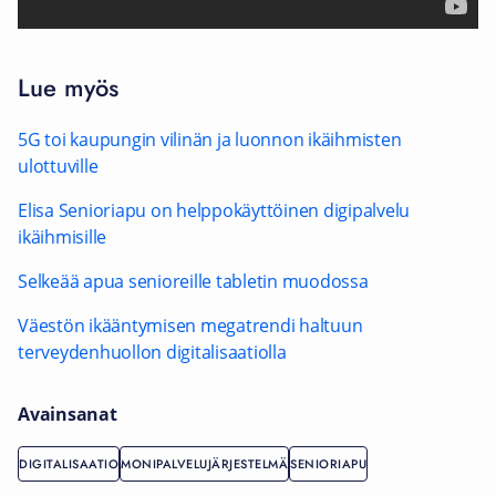
Lue myös
5G toi kaupungin vilinän ja luonnon ikäihmisten
ulottuville
Elisa Senioriapu on helppokäyttöinen digipalvelu
ikäihmisille
Selkeää apua senioreille tabletin muodossa
Väestön ikääntymisen megatrendi haltuun
terveydenhuollon digitalisaatiolla
Avainsanat
DIGITALISAATIO
MONIPALVELUJÄRJESTELMÄ
SENIORIAPU