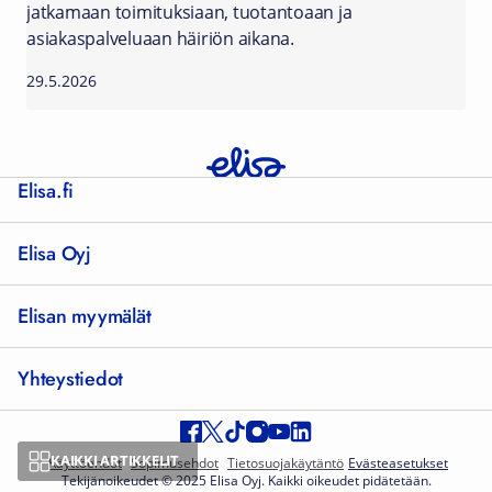
jatkamaan toimituksiaan, tuotantoaan ja
asiakaspalveluaan häiriön aikana.
29.5.2026
Elisa.fi
Elisa Oyj
Elisan myymälät
Yhteystiedot
KAIKKI ARTIKKELIT
Käyttöehdot
Sopimusehdot
Tietosuojakäytäntö
Evästeasetukset
Tekijänoikeudet © 2025 Elisa Oyj. Kaikki oikeudet pidätetään.