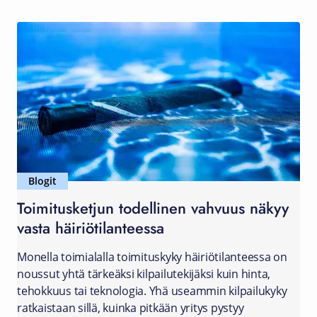
Blogit
Toimitusketjun todellinen vahvuus näkyy
vasta häiriötilanteessa
Monella toimialalla toimituskyky häiriötilanteessa on
noussut yhtä tärkeäksi kilpailutekijäksi kuin hinta,
tehokkuus tai teknologia. Yhä useammin kilpailukyky
ratkaistaan sillä, kuinka pitkään yritys pystyy