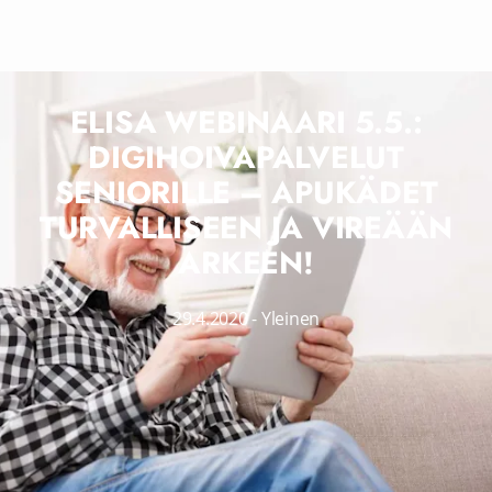
ELISA WEBINAARI 5.5.:
DIGIHOIVAPALVELUT
SENIORILLE – APUKÄDET
TURVALLISEEN JA VIREÄÄN
ARKEEN!
29.4.2020
-
Yleinen