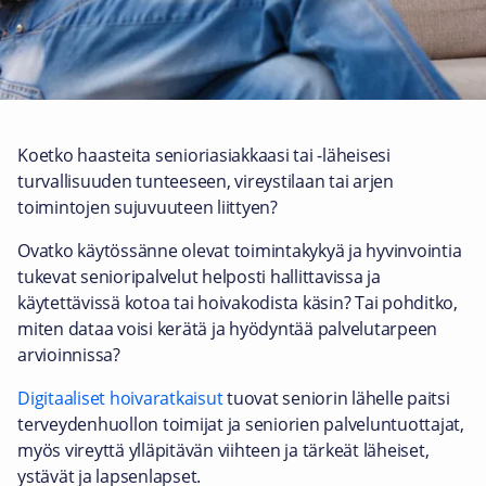
Koetko haasteita senioriasiakkaasi tai -läheisesi
turvallisuuden tunteeseen, vireystilaan tai arjen
toimintojen sujuvuuteen liittyen?
Ovatko käytössänne olevat toimintakykyä ja hyvinvointia
tukevat senioripalvelut helposti hallittavissa ja
käytettävissä kotoa tai hoivakodista käsin? Tai pohditko,
miten dataa voisi kerätä ja hyödyntää palvelutarpeen
arvioinnissa?
Digitaaliset hoivaratkaisut
tuovat seniorin lähelle paitsi
terveydenhuollon toimijat ja seniorien palveluntuottajat,
myös vireyttä ylläpitävän viihteen ja tärkeät läheiset,
ystävät ja lapsenlapset.