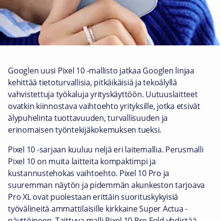
Googlen uusi Pixel 10 -mallisto jatkaa Googlen linjaa
kehittää tietoturvallisia, pitkäikäisiä ja tekoälyllä
vahvistettuja työkaluja yrityskäyttöön. Uutuuslaitteet
ovatkin kiinnostava vaihtoehto yrityksille, jotka etsivät
älypuhelinta tuottavuuden, turvallisuuden ja
erinomaisen työntekijäkokemuksen tueksi.
Pixel 10 -sarjaan kuuluu neljä eri laitemallia. Perusmalli
Pixel 10 on muita laitteita kompaktimpi ja
kustannustehokas vaihtoehto. Pixel 10 Pro ja
suuremman näytön ja pidemmän akunkeston tarjoava
Pro XL ovat puolestaan erittäin suorituskykyisiä
työvälineitä ammattilaisille kirkkaine Super Actua -
näyttöineen. Taittuva malli Pixel 10 Pro Fold yhdistää