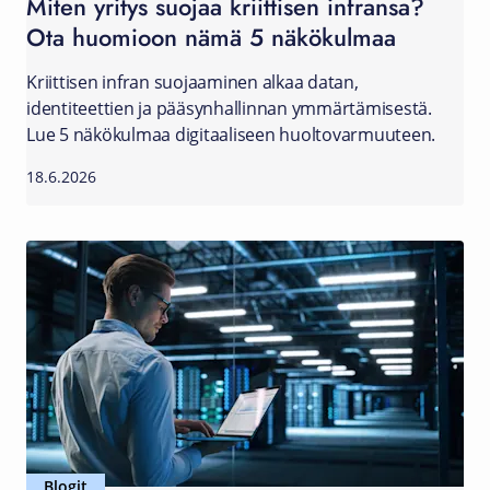
Miten yritys suojaa kriittisen infransa?
Ota huomioon nämä 5 näkökulmaa
Kriittisen infran suojaaminen alkaa datan,
identiteettien ja pääsynhallinnan ymmärtämisestä.
Lue 5 näkökulmaa digitaaliseen huoltovarmuuteen.
18.6.2026
Blogit