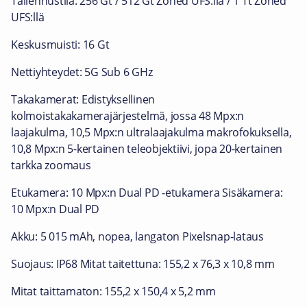
Tallennustila: 256 Gt / 512 Gt Zoned UFS:llä / 1 Tt Zoned
UFS:llä
Keskusmuisti: 16 Gt
Nettiyhteydet: 5G Sub 6 GHz
Takakamerat: Edistyksellinen
kolmoistakakamerajärjestelmä, jossa 48 Mpx:n
laajakulma, 10,5 Mpx:n ultralaajakulma makrofokuksella,
10,8 Mpx:n 5-kertainen teleobjektiivi, jopa 20-kertainen
tarkka zoomaus
Etukamera: 10 Mpx:n Dual PD ‑etukamera Sisäkamera:
10 Mpx:n Dual PD
Akku: 5 015 mAh, nopea, langaton Pixelsnap-lataus
Suojaus: IP68 Mitat taitettuna: 155,2 x 76,3 x 10,8 mm
Mitat taittamaton: 155,2 x 150,4 x 5,2 mm