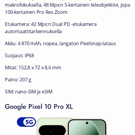
makrofokuksella, 48 Mpx:n 5-kertainen teleobjektiivi, jopa
100-kertainen Pro Res Zoom
Etukamera: 42 Mpx:n Dual PD ‑etukamera
automaattitarkennuksella
Akku: 4 870 mAh, nopea, langaton Pixelsnap-lataus
Suojaus: IP68
Mitat: 152,8 x 72 x 8,6 mm
Paino: 207 g
SIM: nano-SIM ja eSIM
Google Pixel 10 Pro XL