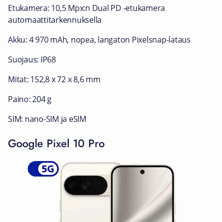
Etukamera: 10,5 Mpx:n Dual PD ‑etukamera
automaattitarkennuksella
Akku: 4 970 mAh, nopea, langaton Pixelsnap-lataus
Suojaus: IP68
Mitat: 152,8 x 72 x 8,6 mm
Paino: 204 g
SIM: nano-SIM ja eSIM
Google Pixel 10 Pro