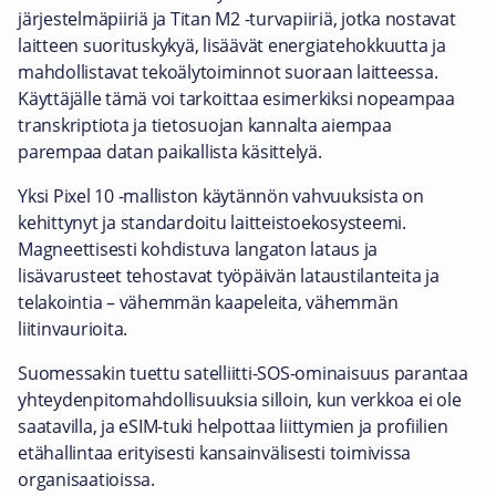
järjestelmäpiiriä ja Titan M2 -turvapiiriä, jotka nostavat
laitteen suorituskykyä, lisäävät energiatehokkuutta ja
mahdollistavat tekoälytoiminnot suoraan laitteessa.
Käyttäjälle tämä voi tarkoittaa esimerkiksi nopeampaa
transkriptiota ja tietosuojan kannalta aiempaa
parempaa datan paikallista käsittelyä.
Yksi Pixel 10 -malliston käytännön vahvuuksista on
kehittynyt ja standardoitu laitteistoekosysteemi.
Magneettisesti kohdistuva langaton lataus ja
lisävarusteet tehostavat työpäivän lataustilanteita ja
telakointia – vähemmän kaapeleita, vähemmän
liitinvaurioita.
Suomessakin tuettu satelliitti-SOS-ominaisuus parantaa
yhteydenpitomahdollisuuksia silloin, kun verkkoa ei ole
saatavilla, ja eSIM-tuki helpottaa liittymien ja profiilien
etähallintaa erityisesti kansainvälisesti toimivissa
organisaatioissa.