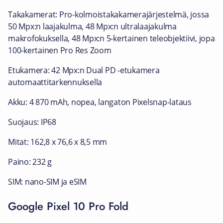
Takakamerat: Pro-kolmoistakakamerajärjestelmä, jossa
50 Mpx:n laajakulma, 48 Mpx:n ultralaajakulma
makrofokuksella, 48 Mpx:n 5-kertainen teleobjektiivi, jopa
100-kertainen Pro Res Zoom
Etukamera: 42 Mpx:n Dual PD ‑etukamera
automaattitarkennuksella
Akku: 4 870 mAh, nopea, langaton Pixelsnap-lataus
Suojaus: IP68
Mitat: 162,8 x 76,6 x 8,5 mm
Paino: 232 g
SIM: nano-SIM ja eSIM
Google Pixel 10 Pro Fold