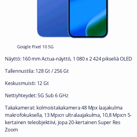
Google Pixel 10 5G
Näyttö: 160 mm Actua‑näyttö, 1 080 x 2 424 pikseliä OLED
Tallennustila: 128 Gt / 256 Gt
Keskusmuisti: 12 Gt
Nettiyhteydet: 5G Sub 6 GHz
Takakamerat: kolmoistakakamera 48 Mpx laajakulma
makrofokuksella, 13 Mpx:n ultralaajakulma, 10,8 Mpx:n 5-
kertainen teleobjektiivi, jopa 20-kertainen Super Res
Zoom