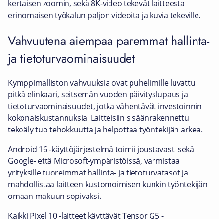
kertaisen zoomin, sekä 8K-video tekevät laitteesta
erinomaisen työkalun paljon videoita ja kuvia tekeville.
Vahvuutena aiempaa paremmat hallinta-
ja tietoturvaominaisuudet
Kymppimalliston vahvuuksia ovat puhelimille luvattu
pitkä elinkaari, seitsemän vuoden päivityslupaus ja
tietoturvaominaisuudet, jotka vähentävät investoinnin
kokonaiskustannuksia. Laitteisiin sisäänrakennettu
tekoäly tuo tehokkuutta ja helpottaa työntekijän arkea.
Android 16 -käyttöjärjestelmä toimii joustavasti sekä
Google- että Microsoft-ympäristöissä, varmistaa
yrityksille tuoreimmat hallinta- ja tietoturvatasot ja
mahdollistaa laitteen kustomoimisen kunkin työntekijän
omaan makuun sopivaksi.
Kaikki Pixel 10 -laitteet käyttävät Tensor G5 -