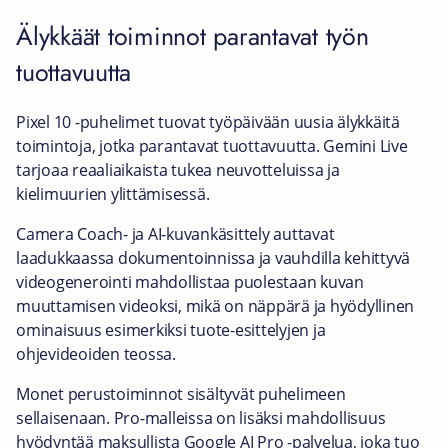
Älykkäät toiminnot parantavat työn
tuottavuutta
Pixel 10 -puhelimet tuovat työpäivään uusia älykkäitä
toimintoja, jotka parantavat tuottavuutta. Gemini Live
tarjoaa reaaliaikaista tukea neuvotteluissa ja
kielimuurien ylittämisessä.
Camera Coach- ja AI-kuvankäsittely auttavat
laadukkaassa dokumentoinnissa ja vauhdilla kehittyvä
videogenerointi mahdollistaa puolestaan kuvan
muuttamisen videoksi, mikä on näppärä ja hyödyllinen
ominaisuus esimerkiksi tuote-esittelyjen ja
ohjevideoiden teossa.
Monet perustoiminnot sisältyvät puhelimeen
sellaisenaan. Pro-malleissa on lisäksi mahdollisuus
hyödyntää maksullista Google AI Pro -palvelua, joka tuo