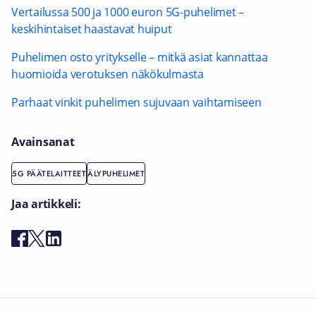
Vertailussa 500 ja 1000 euron 5G-puhelimet –
keskihintaiset haastavat huiput
Puhelimen osto yritykselle – mitkä asiat kannattaa
huomioida verotuksen näkökulmasta
Parhaat vinkit puhelimen sujuvaan vaihtamiseen
Avainsanat
5G PÄÄTELAITTEET
ÄLYPUHELIMET
Jaa artikkeli: