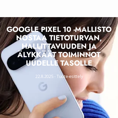
GOOGLE PIXEL 10 -MALLISTO
NOSTAA TIETOTURVAN,
HALLITTAVUUDEN JA
ÄLYKKÄÄT TOIMINNOT
UUDELLE TASOLLE
22.8.2025
-
Tuote-esittely