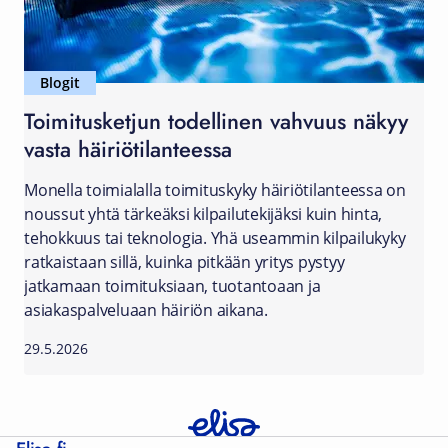
Blogit
Toimitusketjun todellinen vahvuus näkyy
vasta häiriötilanteessa
Monella toimialalla toimituskyky häiriötilanteessa on
noussut yhtä tärkeäksi kilpailutekijäksi kuin hinta,
tehokkuus tai teknologia. Yhä useammin kilpailukyky
ratkaistaan sillä, kuinka pitkään yritys pystyy
jatkamaan toimituksiaan, tuotantoaan ja
asiakaspalveluaan häiriön aikana.
29.5.2026