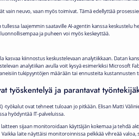
ät vain neuvo, vaan myös toimivat. Tämä edellyttää prosessie
 tullessa laajemmin saataville AI-agentin kanssa keskustelu h
n luonnollisempaa ja puheen voi myös keskeyttää.
ralla kasvaa kiinnostus keskustelevaan analytiikkaan. Datan k
stelevan analytiikan avulla voit kysyä esimerkiksi Microsoft Fab
neisiin tukipyyntöjen määrään tai ennusteita kustannusten t
at työskentelyä ja parantavat työntekij
 -työkalut ovat tehneet tuloaan jo pitkään. Elisan Matti Välin
ssa hyödyntää IT-palveluissa.
ä laitteen sijaan monitoroidaan käyttäjän kokemaa ja tehdä aktii
 Vaikka laite näyttäisi monitoroinnissa pelkkää vihreää valoa, 