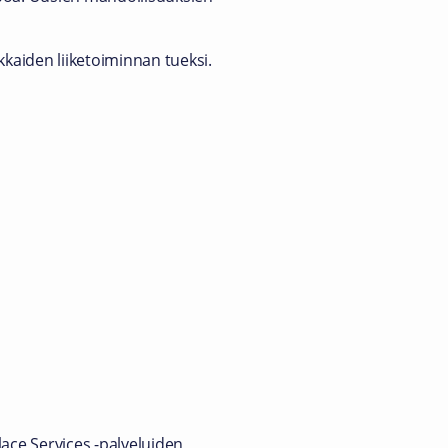
kkaiden liiketoiminnan tueksi.
lace Services -palveluiden