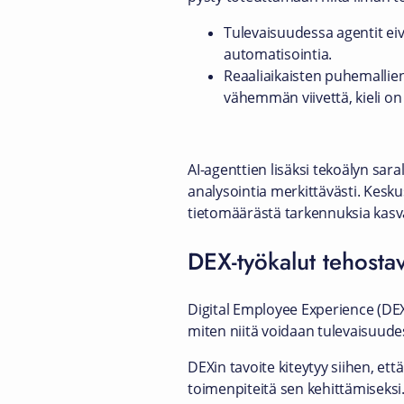
Tulevaisuudessa agentit eiv
automatisointia.
Reaaliaikaisten puhemallien
vähemmän viivettä, kieli o
AI-agenttien lisäksi tekoälyn sa
analysointia merkittävästi. Kesku
tietomäärästä tarkennuksia kasva
DEX-työkalut tehostav
Digital Employee Experience (DEX)
miten niitä voidaan tulevaisuude
DEXin tavoite kiteytyy siihen, ett
toimenpiteitä sen kehittämiseksi.