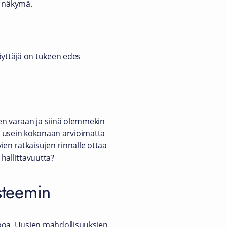
i näkymä.
yttäjä on tukeen edes
en varaan ja siinä olemmekin
n usein kokonaan arvioimatta
ien ratkaisujen rinnalle ottaa
hallittavuutta?
ysteemin
ppoa. Uusien mahdollisuuksien