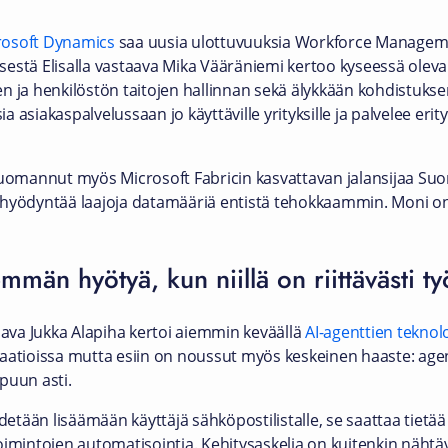
rosoft Dynamics
saa uusia ulottuvuuksia Workforce Managemen
estä Elisalla vastaava Mika Vääräniemi kertoo kyseessä olevan
n ja henkilöstön taitojen hallinnan sekä älykkään kohdistuks
 asiakaspalvelussaan jo käyttäville yrityksille ja palvelee erit
omannut myös Microsoft Fabricin kasvattavan jalansijaa Suo
hyödyntää laajoja datamääriä entistä tehokkaammin. Moni on 
mmän hyötyä, kun niillä on riittävästi t
aava Jukka Alapiha kertoi aiemmin keväällä
AI-agenttien teknol
atioissa mutta esiin on noussut myös keskeinen haaste: agentil
puun asti.
detään lisäämään käyttäjä sähköpostilistalle, se saattaa tietää
oimintojen automatisointia. Kehitysaskelia on kuitenkin nähtäv