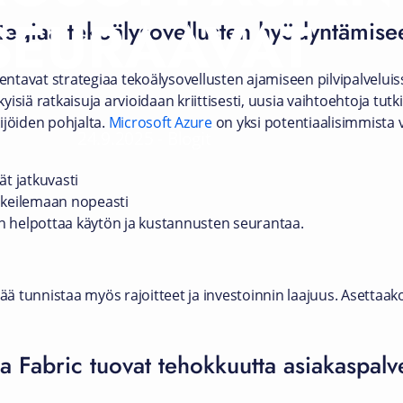
SEURAAVAT
tegiaa tekoälysovellusten hyödyntämisee
tavat strategiaa tekoälysovellusten ajamiseen pilvipalveluiss
kyisiä ratkaisuja arvioidaan kriittisesti, uusia vaihtoehtoja tutki
ijöiden pohjalta.
Microsoft Azure
on yksi potentiaalisimmista 
24.9.2025
-
Blogit
ät jatkuvasti
okeilemaan nopeasti
 helpottaa käytön ja kustannusten seurantaa.
ää tunnistaa myös rajoitteet ja investoinnin laajuus. Asettaako
a Fabric tuovat tehokkuutta asiakaspalv