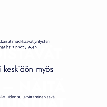
atkaisut muokkaavat yritysten
ISTÄVÄT
mmat havainnot yhteen
si keskiöön myös
– NÄITÄ
TUNTIJAT
alveluiden sujuvoittaminen sekä