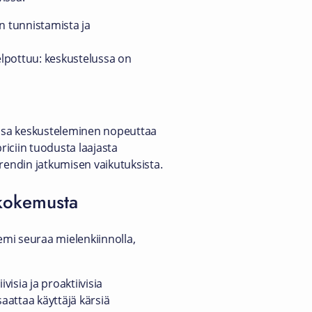
n tunnistamista ja
elpottuu: keskustelussa on
anssa keskusteleminen nopeuttaa
riciin tuodusta laajasta
rendin jatkumisen vaikutuksista.
äkokemusta
iemi seuraa mielenkiinnolla,
visia ja proaktiivisia
saattaa käyttäjä kärsiä