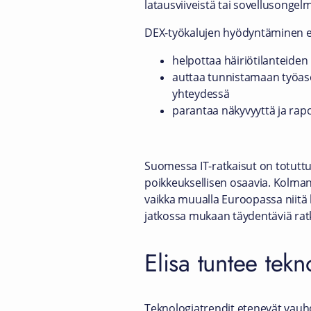
latausviiveistä tai sovellusonge
DEX-työkalujen hyödyntäminen esi
helpottaa häiriötilanteiden 
auttaa tunnistamaan työas
yhteydessä
parantaa näkyvyyttä ja rapo
Suomessa IT-ratkaisut on totuttu
poikkeuksellisen osaavia. Kolman
vaikka muualla Euroopassa niitä h
jatkossa mukaan täydentäviä ratk
Elisa tuntee tekn
Teknologiatrendit etenevät vauhd