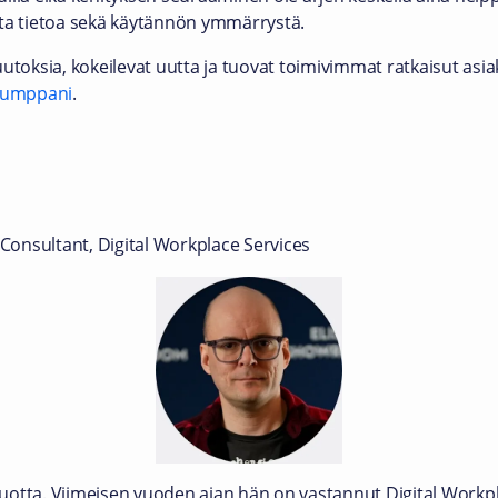
sta tietoa sekä käytännön ymmärrystä.
utoksia, kokeilevat uutta ja tuovat toimivimmat ratkaisut asia
kumppani
.
 Consultant, Digital Workplace Services
 vuotta. Viimeisen vuoden ajan hän on vastannut Digital Workp