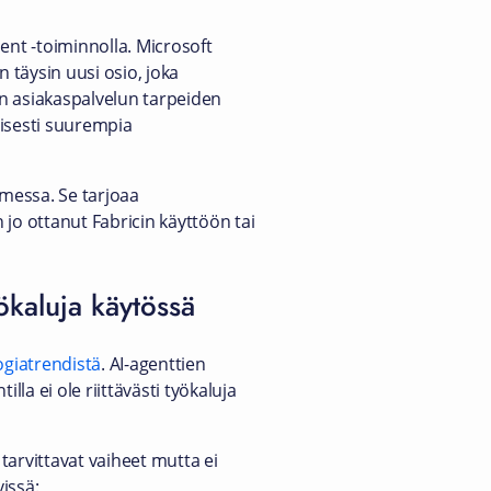
t -toiminnolla. Microsoft
 täysin uusi osio, joka
en asiakaspalvelun tarpeiden
yisesti suurempia
messa. Se tarjoaa
jo ottanut Fabricin käyttöön tai
yökaluja käytössä
ogiatrendistä
. AI-agenttien
la ei ole riittävästi työkaluja
 tarvittavat vaiheet mutta ei
issä: