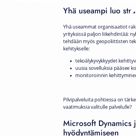
Yhä useampi luo stra
Yhä useammat organisaatiot raken
yrityksissä paljon liikehdintää: ny
tehdään myös geopoliittisten tek
kehitykselle:
tekoälykyvykkyydet kehittyv
uusia sovelluksia pääsee k
monitoroinnin kehittyminen
Pilvipalveluita pohtiessa on tärke
vaatimuksia valitulle palvelulle?
Microsoft Dynamics j
hyödyntämiseen