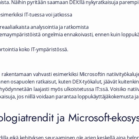
lmista. Näihin pyritään saamaan DEX:llä nykyratkaisuja paremp
merkiksi IT-tuessa voi jatkossa
reaaliaikaista analysointia ja ratkomista
emaympäristöistä ongelmia ennakoivasti, ennen kuin loppukä
rtointia koko IT-ympäristössä.
 rakentamaan vahvasti esimerkiksi Microsoftin natiivityökaluj
nen osapuolen ratkaisut, kuten DEX-työkalut, jäävät kuitenki
yödynnetään laajasti myös ulkoistetussa IT:ssä. Voisiko natiiv
aisuja, jos niillä voidaan parantaa loppukäyttäjäkokemusta ja 
ologiatrendit ja Microsoft-ekos
illa eikä kehityksen seuraaminen ole arjen keskellä aina hel