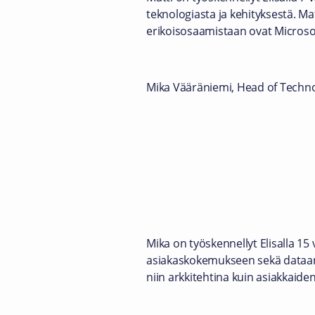
teknologiasta ja kehityksestä. Mat
erikoisosaamistaan ovat Microsoft
Mika Vääräniemi, Head of Techno
Mika on työskennellyt Elisalla 15
asiakaskokemukseen sekä dataan j
niin arkkitehtina kuin asiakkaide