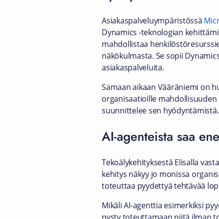
Asiakaspalveluympäristössä
Mic
Dynamics -teknologian kehittämis
mahdollistaa henkilöstöresurssie
näkökulmasta. Se sopii Dynamicsia
asiakaspalveluita.
Samaan aikaan Vääräniemi on hu
organisaatioille mahdollisuuden 
suunnittelee sen hyödyntämistä.
AI-agenteista saa ene
Tekoälykehityksestä Elisalla vast
kehitys näkyy jo monissa organisa
toteuttaa pyydettyä tehtävää lop
Mikäli AI-agenttia esimerkiksi pyy
pysty toteuttamaan niitä ilman t