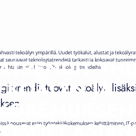
hvasti tekoälyn ympärillä. Uudet työkalut, alustat ja tekoälyr
ATRENDIT YHD
ijat seuraavat teknologiatrendejä tarkasti ja kokoavat tuorei
jankohtaisimpiin Microsoft-teknologiatrendeihin.
EKOÄLYN JA
giatrendit tuovat tekoälyn lisäk
uksen
KOKEMUKSEN 
ROSOFT-ASIAN
eissä nousevat esiin työntekijäkokemuksen kehittäminen, IT-p
.