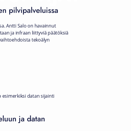
n pilvipalveluissa
a. Antti Salo on havainnut
taan ja infraan liittyviä päätöksiä
vaihtoehdoista tekoälyn
 esimerkiksi datan sijainti
eluun ja datan