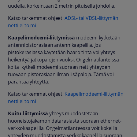
uudella, korkeintaan 2 metrin pituisella johdolla.
Katso tarkemmat ohjeet:
ADSL- tai VDSL-liittymän
netti ei toimi
Kaapelimodeemi-liittymissä
modeemi kytketään
antennipistorasiaan antennikaapelilla. Jos
pistokerasiassa käytetään haaroitinta voi yhteys
heikentyä jatkopalojen vuoksi. Ongelmatilanteissa
koita kytkeä modeemi suoraan nettiyhteyden
tuovaan pistorasiaan ilman lisäpaloja. Tämä voi
parantaa yhteyttä.
Katso tarkemmat ohjeet:
Kaapelimodeemi-liittymän
netti ei toimi
Kuitu-liittymissä
yhteys muodostetaan
huoneistojakamon datarasiasta suoraan ethernet-
verkkokaapelilla. Ongelmatilanteessa voit kokeilla
yhteyden muodostamista verkkokaapelilla suoraan