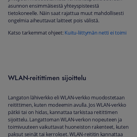
asunnon ensimmäisestä yhteyspisteestä
tietokoneelle. Näin saat rajattua muut mahdollisesti
ongelmia aiheuttavat laitteet pois välistä.
Katso tarkemmat ohjeet:
Kuitu-liittymän netti ei toimi
WLAN-reitittimen sijoittelu
Langaton lähiverkko eli WLAN-verkko muodostetaan
reitittimen, kuten modeemin avulla. Jos WLAN-verkko
pätkii tai on hidas, kannattaa tarkistaa reitittimen
sijoittelu. Langattoman WLAN-verkon nopeuteen ja
toimivuuteen vaikuttavat huoneiston rakenteet, kuten
paksut seinät tai kerrokset. WLAN-reititin kannattaa