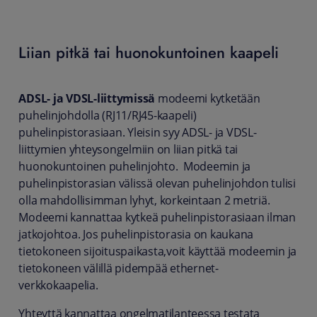
Liian pitkä tai huonokuntoinen kaapeli
ADSL- ja VDSL-liittymissä
modeemi kytketään
puhelinjohdolla (RJ11/RJ45-kaapeli)
puhelinpistorasiaan. Yleisin syy ADSL- ja VDSL-
liittymien yhteysongelmiin on liian pitkä tai
huonokuntoinen puhelinjohto. Modeemin ja
puhelinpistorasian välissä olevan puhelinjohdon tulisi
olla mahdollisimman lyhyt, korkeintaan 2 metriä.
Modeemi kannattaa kytkeä puhelinpistorasiaan ilman
jatkojohtoa. Jos puhelinpistorasia on kaukana
tietokoneen sijoituspaikasta,voit käyttää modeemin ja
tietokoneen välillä pidempää ethernet-
verkkokaapelia.
Yhteyttä kannattaa ongelmatilanteessa testata