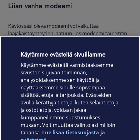
Liian vanha modeemi
Käytössäsi oleva modeemi voi vaikuttaa
laajakaistayhteyden laatuun. Jos modeemi tai reititin
on useita vuosia vanha eikä kyseistä mallia löydy
markkinoilta, kannattaa laitteen vaihtamista harkita.
Käytämme evästeitä sivuillamme
Uusimalla modeemin varmistat, että käytössäsi on
myynnissä olevia laajakaistanopeuksia tukeva malli,
Käytämme evästeitä varmistaaksemme
jolloin mahdollisesti laitteen aiheuttamat pätkimiset ja
sivuston sujuvan toiminnan,
hidastelut katoavat.
analysoidaksemme sen käyttöä ja
näyttääksemme sinulle sopivampaa
Lue lisää
käytössä olevista modeemeista.
sisältöä, etuja ja tarjouksia. Evästeiden
avulla kerättyjä tietoja, kuten selaintietoja
ja ostotietoja, voidaan jakaa
kumppaneillemme suostumuksesi
mukaan. Voit muuttaa valintojasi milloin
tahansa.
Lue lisää tietosuojasta ja
Elisa.fi