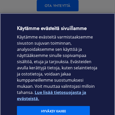
OTA YHTEYTTÄ
Käytämme evästeitä sivuillamme
Käytämme evästeitä varmistaaksemme
Myyntipalvelu
sivuston sujuvan toiminnan,
analysoidaksemme sen käyttöä ja
0800 04411
näyttääksemme sinulle sopivampaa
sisältöä, etuja ja tarjouksia. Evästeiden
Ma-Pe 8-16 | Maksuton numero
avulla kerättyjä tietoja, kuten selaintietoja
ja ostotietoja, voidaan jakaa
kumppaneillemme suostumuksesi
mukaan. Voit muuttaa valintojasi milloin
tahansa.
Lue lisää tietosuojasta ja
Elisa.fi
evästeistä.
Elisa Oyj
HYVÄKSY KAIKKI