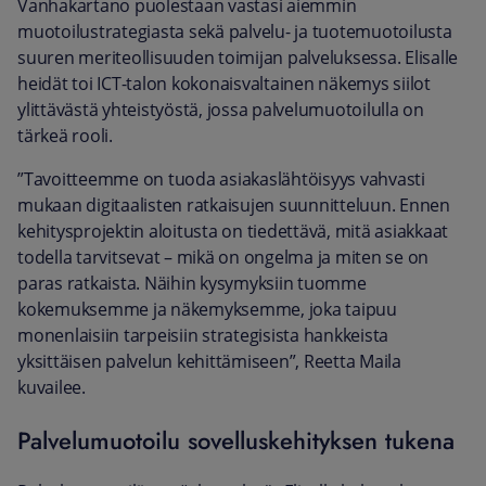
Vanhakartano puolestaan vastasi aiemmin
muotoilustrategiasta sekä palvelu- ja tuotemuotoilusta
suuren meriteollisuuden toimijan palveluksessa. Elisalle
heidät toi ICT-talon kokonaisvaltainen näkemys siilot
ylittävästä yhteistyöstä, jossa palvelumuotoilulla on
tärkeä rooli.
”Tavoitteemme on tuoda asiakaslähtöisyys vahvasti
mukaan digitaalisten ratkaisujen suunnitteluun. Ennen
kehitysprojektin aloitusta on tiedettävä, mitä asiakkaat
todella tarvitsevat – mikä on ongelma ja miten se on
paras ratkaista. Näihin kysymyksiin tuomme
kokemuksemme ja näkemyksemme, joka taipuu
monenlaisiin tarpeisiin strategisista hankkeista
yksittäisen palvelun kehittämiseen”, Reetta Maila
kuvailee.
Palvelumuotoilu sovelluskehityksen tukena