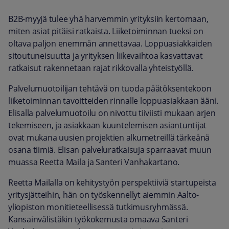
B2B-myyjä tulee yhä harvemmin yrityksiin kertomaan,
miten asiat pitäisi ratkaista. Liiketoiminnan tueksi on
oltava paljon enemmän annettavaa. Loppuasiakkaiden
sitoutuneisuutta ja yrityksen liikevaihtoa kasvattavat
ratkaisut rakennetaan rajat rikkovalla yhteistyöllä.
Palvelumuotoilijan tehtävä on tuoda päätöksentekoon
liiketoiminnan tavoitteiden rinnalle loppuasiakkaan ääni.
Elisalla palvelumuotoilu on nivottu tiiviisti mukaan arjen
tekemiseen, ja asiakkaan kuuntelemisen asiantuntijat
ovat mukana uusien projektien alkumetreillä tärkeänä
osana tiimiä. Elisan palveluratkaisuja sparraavat muun
muassa Reetta Maila ja Santeri Vanhakartano.
Reetta Mailalla on kehitystyön perspektiiviä startupeista
yritysjätteihin, hän on työskennellyt aiemmin Aalto-
yliopiston monitieteellisessä tutkimusryhmässä.
Kansainvälistäkin työkokemusta omaava Santeri