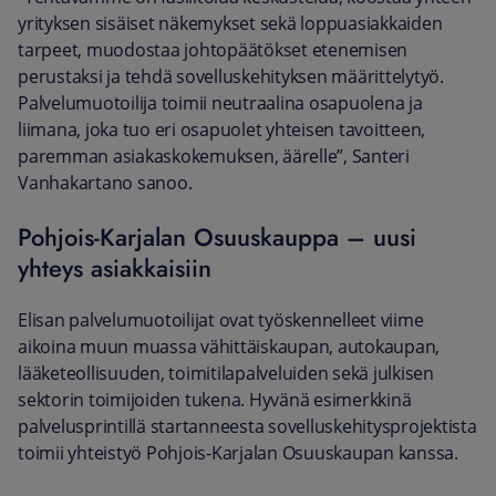
yrityksen sisäiset näkemykset sekä loppuasiakkaiden
tarpeet, muodostaa johtopäätökset etenemisen
perustaksi ja tehdä sovelluskehityksen määrittelytyö.
Palvelumuotoilija toimii neutraalina osapuolena ja
liimana, joka tuo eri osapuolet yhteisen tavoitteen,
paremman asiakaskokemuksen, äärelle”, Santeri
Vanhakartano sanoo.
Pohjois-Karjalan Osuuskauppa – uusi
yhteys asiakkaisiin
Elisan palvelumuotoilijat ovat työskennelleet viime
aikoina muun muassa vähittäiskaupan, autokaupan,
lääketeollisuuden, toimitilapalveluiden sekä julkisen
sektorin toimijoiden tukena. Hyvänä esimerkkinä
palvelusprintillä startanneesta sovelluskehitysprojektista
toimii yhteistyö Pohjois-Karjalan Osuuskaupan kanssa.