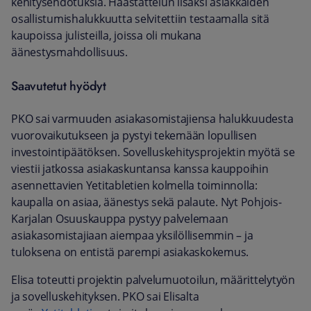
kehitysehdotuksia. Haastattelun lisäksi asiakkaiden
osallistumishalukkuutta selvitettiin testaamalla sitä
kaupoissa julisteilla, joissa oli mukana
äänestysmahdollisuus.
Saavutetut hyödyt
PKO sai varmuuden asiakasomistajiensa halukkuudesta
vuorovaikutukseen ja pystyi tekemään lopullisen
investointipäätöksen. Sovelluskehitysprojektin myötä se
viestii jatkossa asiakaskuntansa kanssa kauppoihin
asennettavien Yetitabletien kolmella toiminnolla:
kaupalla on asiaa, äänestys sekä palaute. Nyt Pohjois-
Karjalan Osuuskauppa pystyy palvelemaan
asiakasomistajiaan aiempaa yksilöllisemmin – ja
tuloksena on entistä parempi asiakaskokemus.
Elisa toteutti projektin palvelumuotoilun, määrittelytyön
ja sovelluskehityksen. PKO sai Elisalta