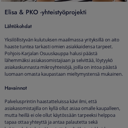
Elisa & PKO -yhteistyöprojekti
Lähtökohdat
Yksilöllistyvän kulutuksen maailmassa yrityksillä on aito
haaste tuntea tarkasti omien asiakkaidensa tarpeet.
Pohjois-Karjalan Osuuskauppa halusi päästä
lähemmäksi asiakasomistajiaan ja selvittää, löytyykö
asiakaskunnasta mikroyhteisöjä, joilla on intoa päästä
luomaan omasta kaupastaan mieltymystensä mukainen.
Havainnot
Palvelusprintin haastatteluissa kävi ilmi, että
asiakasomistajilla on kyllä ollut asiaa omalle kaupalleen,
mutta heillä ei ole ollut käytössään tarpeeksi helppoa
tapaa ottaa yhteyttä ja antaa palautetta sekä