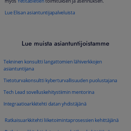
myös
Yetitabletien
toimituksen ja asennuksen.
Lue Elisan asiantuntijapalveluista
Lue muista asiantuntijoistamme
Tekninen konsultti langattomien lähiverkkojen
asiantuntijana
Tietoturvakonsultti kyberturvallisuuden puolustajana
Tech Lead sovelluskehitystiimin mentorina
Integraatioarkkitehti datan yhdistäjänä
Ratkaisuarkkitehti liiketoimintaprosessien kehittäjänä