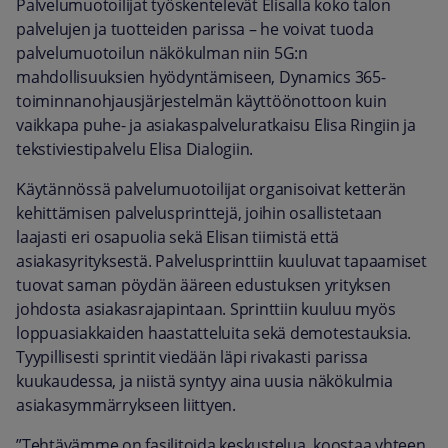
Palvelumuotoilijat työskentelevät Elisalla koko talon
palvelujen ja tuotteiden parissa – he voivat tuoda
palvelumuotoilun näkökulman niin 5G:n
mahdollisuuksien hyödyntämiseen, Dynamics 365-
toiminnanohjausjärjestelmän käyttöönottoon kuin
vaikkapa puhe- ja asiakaspalveluratkaisu Elisa Ringiin ja
tekstiviestipalvelu Elisa Dialogiin.
Käytännössä palvelumuotoilijat organisoivat ketterän
kehittämisen palvelusprinttejä, joihin osallistetaan
laajasti eri osapuolia sekä Elisan tiimistä että
asiakasyrityksestä. Palvelusprinttiin kuuluvat tapaamiset
tuovat saman pöydän ääreen edustuksen yrityksen
johdosta asiakasrajapintaan. Sprinttiin kuuluu myös
loppuasiakkaiden haastatteluita sekä demotestauksia.
Tyypillisesti sprintit viedään läpi rivakasti parissa
kuukaudessa, ja niistä syntyy aina uusia näkökulmia
asiakasymmärrykseen liittyen.
”Tehtävämme on fasilitoida keskustelua, koostaa yhteen