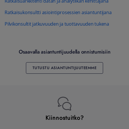
Ratkaisuarkkitehti datan ja analytiikan kehittäjänä
Ratkaisukonsultti asiointiprosessien asiantuntijana
Pilvikonsultit jatkuvuuden ja tuottavuuden tukena
Osaavalla asiantuntijuudella onnistumisiin
TUTUSTU ASIANTUNTIJUUTEEMME
Kiinnostuitko?