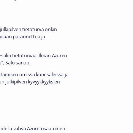
ulkipilven tietoturva onkin
aadaan parannettua ja
salin tietoturvaa. Ilman Azuren
”, Salo sanoo.
ntämisen omissa konesaleissa ja
n julkipilven kyvyykkyyksien
 todella vahva Azure-osaaminen.