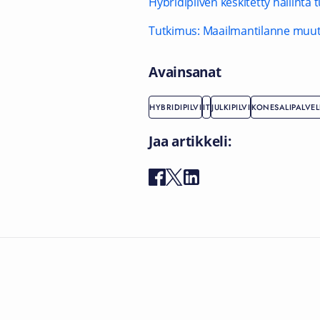
Hybridipilven keskitetty hallinta
Tutkimus: Maailmantilanne muutt
Avainsanat
HYBRIDIPILVI
IT
JULKIPILVI
KONESALIPALVEL
Jaa artikkeli: