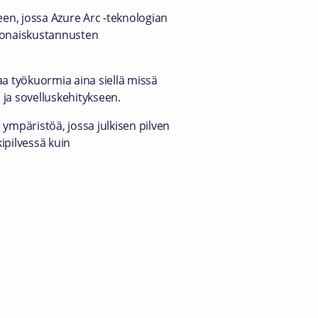
een, jossa Azure Arc -teknologian
konaiskustannusten
a työkuormia aina siellä missä
 ja sovelluskehitykseen.
ympäristöä, jossa julkisen pilven
kipilvessä kuin