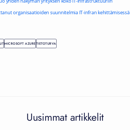
 tuo yhden näkymän yrityksen koko IT-infrastruktuuriin
anut organisaatioiden suunnitelmia IT-infran kehittämisessä
UT
MICROSOFT AZURE
TIETOTURVA
Uusimmat artikkelit