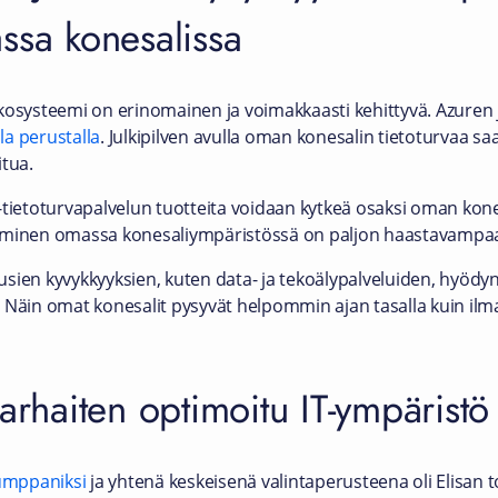
ssa konesalissa
kosysteemi on erinomainen ja voimakkaasti kehittyvä. Azuren j
a perustalla
. Julkipilven avulla oman konesalin tietoturvaa s
itua.
-tietoturvapalvelun tuotteita voidaan kytkeä osaksi oman kone
taminen omassa konesaliympäristössä on paljon haastavampaa
sien kyvykkyyksien, kuten data- ja tekoälypalveluiden, hyödy
 Näin omat konesalit pysyvät helpommin ajan tasalla kuin ilma
parhaiten optimoitu IT-ympäristö
kumppaniksi
ja yhtenä keskeisenä valintaperusteena oli Elisan