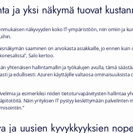
6.10.2023
-
Yleinen
nta ja yksi näkymä tuovat kusta
hdenmukaisen näkyvyyden koko IT-ympäristöön, niin omiin ja k
uihin.
isnäkymän saaminen on arvokasta asiakkaille, jo ennen kuin
konesalissa”, Salo kertoo.
ään yhtenäisen hallintamallin ja työkalujen avulla, tämä sääst
ti ja edullisesti. Azuren käyttäjille valtaosa ominaisuuksista
elimia ja esimerkiksi niiden tietoturvapäivitysten hallintaa y
läpitotöitä. Näin yrityksen IT pystyy keskittymään palvelinten 
isointiin.”
va ja uusien kyvykkyyksien no