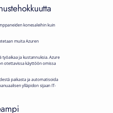
nnustehokkuutta
umppaneiden konesaleihin kuin
 otetaan muita Azuren
ää työaikaa ja kustannuksia. Azure
 on otettavissa käyttöön omissa
hdestä paikasta ja automatisoida
manuaalisen ylläpidon sijaan IT-
peampi