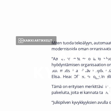
KAIKKI ARTIKKELIT
Miten tuoda tekoälyyn, automaatio
AZURE
modernisoida oman organisaation
“Azure Arc on teknologia, joka lu
KYVYKKY
hyödyntämisen organisaation om
automatisoida tehtäviä, hyödyntää
Elisan Head Of Technology, Intelli
Tämä on erityisen merkittävää yrity
palveluita, joita ei kannata tai v
“Julkipilven kyvykkyyksien avulla 