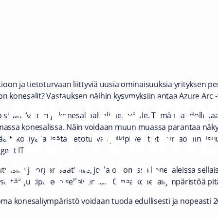
on ja tietoturvaan liittyviä uusia ominaisuuksia yrityksen per
 ARC TUO PIL
 konesalit? Vastauksen näihin kysymyksiin antaa Azure Arc -
o sillan Azuren ja konesalipalvelimen välille. Tämä mahdollista
YDET PERINTE
assa konesalissa. Näin voidaan muun muassa parantaa näkyv
 tekoälyä ja lisätä tietoturvaa julkipilven tietoturvaominaisu
gent IT.
KONESALIIN
ksille ja organisaatioille, joilla on omissa konesaleissa sellaisia
oi siirtää julkipilveen sellaisenaan. Omaa konesaliympäristöä pitä
oma konesaliympäristö voidaan tuoda edullisesti ja nopeasti 202