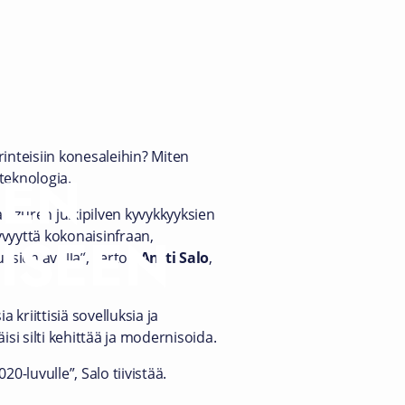
inteisiin konesaleihin? Miten
VEN
teknologia.
a Azuren julkipilven kyvykkyyksien
ISEEN
yyttä kokonaisinfraan,
uksien avulla”, kertoo
Antti Salo
,
 kriittisiä sovelluksia ja
isi silti kehittää ja modernisoida.
0-luvulle”, Salo tiivistää.