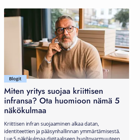
Blogit
Miten yritys suojaa kriittisen
infransa? Ota huomioon nämä 5
näkökulmaa
Kriittisen infran suojaaminen alkaa datan,
identiteettien ja pääsynhallinnan ymmärtämisestä.
Lue 5 näkökulmaa digitaaliseen huoltovarmuuteen.