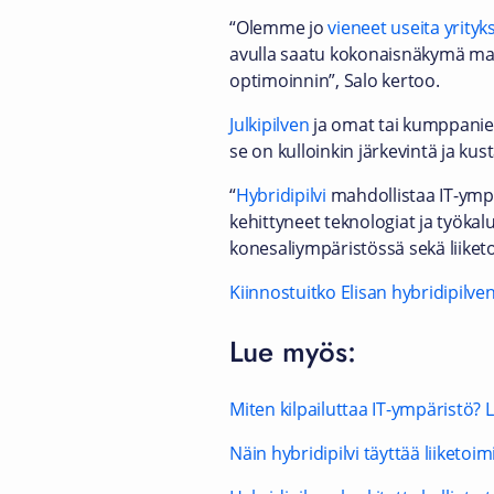
“Olemme jo ​​
vieneet useita yrityks
avulla saatu kokonaisnäkymä mah
optimoinnin”, Salo kertoo.
Julkipilven
ja omat tai kumppanien
se on kulloinkin järkevintä ja k
“
Hybridipilvi
mahdollistaa IT-ympä
kehittyneet teknologiat ja työkalu
konesaliympäristössä sekä liiket
Kiinnostuitko Elisan hybridipilve
Lue myös:
Miten kilpailuttaa IT-ympäristö? L
Näin hybridipilvi täyttää liiketoi