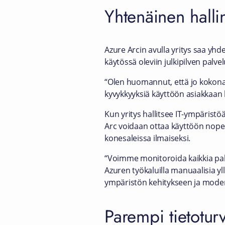
Yhtenäinen halli
Azure Arcin avulla yritys saa y
käytössä oleviin julkipilven palvel
“Olen huomannut, että jo kokona
kyvykkyyksiä käyttöön asiakkaan 
Kun yritys hallitsee IT-ympäristö
Arc voidaan ottaa käyttöön nopeas
konesaleissa ilmaiseksi.
“Voimme monitoroida kaikkia palv
Azuren työkaluilla manuaalisia yl
ympäristön kehitykseen ja modern
Parempi tietotur