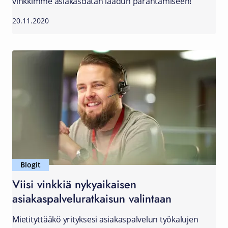
vinkkimme asiakasdatan laadun parantamiseen!
20.11.2020
Blogit
Viisi vinkkiä nykyaikaisen
asiakaspalveluratkaisun valintaan
Mietityttääkö yrityksesi asiakaspalvelun työkalujen